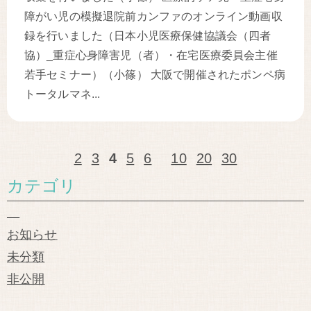
障がい児の模擬退院前カンファのオンライン動画収
録を行いました（日本小児医療保健協議会（四者
協）_重症心身障害児（者）・在宅医療委員会主催
若手セミナー）（小篠） 大阪で開催されたポンペ病
トータルマネ...
2
3
4
5
6
10
20
30
カテゴリ
お知らせ
未分類
非公開