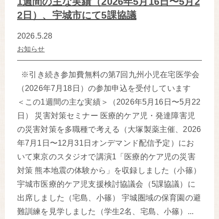
1週間の主な実績（2026年5月16日〜5月2
2日）、宇城市にて5課協議
2026.5.28
お知らせ
※引き続き参加費無料の第7回九州小児在宅医学会
（2026年7月18日）の参加申込を受付しています
＜この1週間の主な実績＞（2026年5月16日〜5月22
日） 災害対策セミナー 医療的ケア児・発達障害児
の災害対策を多職種で考える（大塚製薬主催、2026
年7月1日〜12月31日オンデマンド配信予定）にお
いて東京のスタジオで講演1「医療的ケア児の災害
対策 熊本地震の体験から」を収録しました（小篠）
宇城市医療的ケア児支援検討協議会（5課協議）に
出席しました（宅島、小篠） 宇城圏域の保育園の避
難訓練を見学しました（学生2名、宅島、小篠）...