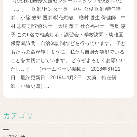
小児在宅医療支援センターのスタッフを紹介いた
します。 医師/センター長 中村 公俊 医師/特任講
師 小篠 史郎 医師/特任助教 楢村 哲生 保健師 中
村 志穂 理学療法士 大場 蕗子 社会福祉士 宅島 恵
子 この6名で相談対応・講習会・学校訪問・幼稚園
保育園訪問・自治体訪問などを行っています。 子ど
もたちの命が輝くように、私たち自身が笑顔でいる
ことを大切にしています。 どうぞよろしくお願いい
たします。 （ホームページ掲載日 2018年6月21
日 最終更新日 2019年4月2日 文責 特任講
師 小篠史郎）...
カテゴリ
お知らせ