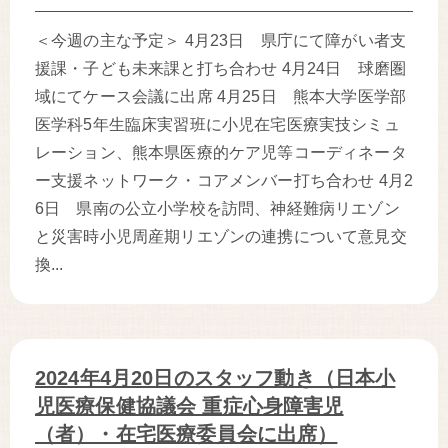
＜今週の主な予定＞ 4月23日 県庁にて障がい者支
援課・子ども未来課と打ち合わせ 4月24日 球磨圏
域にてケース会議に出席 4月25日 熊本大学医学部
医学科5年生臨床実習班に小児在宅医療実技シミュ
レーション、熊本県医療的ケア児等コーディネータ
ー支援ネットワーク・コアメンバー打ち合わせ 4月2
6日 県南の公立小学校を訪問、神経難病リエゾン
と災害時小児周産期リエゾンの連携について意見交
換...
2024年4月20日のスタッフ動き（日本小
児医療保健協議会 重症心身障害児
（者）・在宅医療委員会に出席）