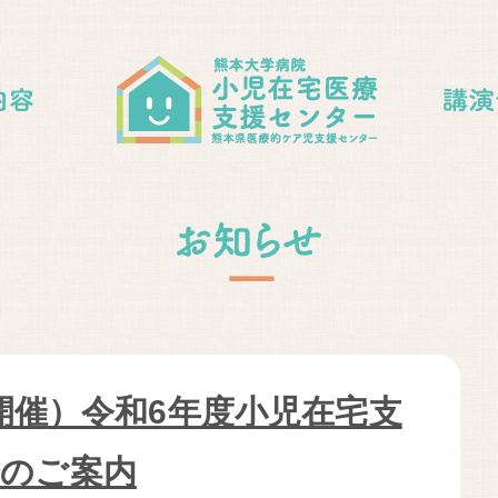
月
日開催）令和6年度小児在宅支
会のご案内