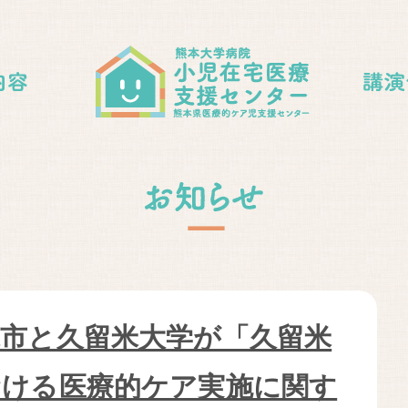
月
米市と久留米大学が「久留米
おける医療的ケア実施に関す