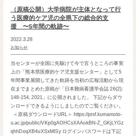
（原稿公開）大学病院が主体となって行
う医療的ケア児の全県下の総合的支
援 〜5年間の軌跡〜
2022.3.28
お知らせ
当センターが全国に先駆けて今で言うところの事実
上の「熊本県医療的ケア児支援センター」として5
年間事業展開してきた軌跡を当初の広報活動から現
在までまとめた原稿が「日本難病看護学会誌 26(2):
148-154, 2021」に公開されました。 下記からダウ
ンロードできるようにしましたのでご覧ください。
＜原稿ダウンロードURL＞ https://prsf.kumamoto-
u.ac.jp/public/VKp0gAOHCsXAAokBN-Z_GKjLYGz
qhhDoqXB4uXSxMISy ログインパスワードは下記