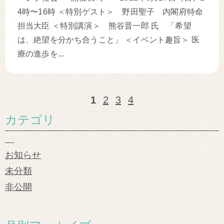
4時〜16時 ＜特別ゲスト＞ 野田聖子 内閣府特命
担当大臣 ＜特別講演＞ 熊谷晋一郎 氏 「希望
は、絶望を分かち合うこと」 ＜イベント趣旨＞ 医
療の進歩を...
1
2
3
4
カテゴリ
お知らせ
未分類
非公開