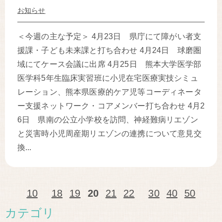
お知らせ
＜今週の主な予定＞ 4月23日 県庁にて障がい者支
援課・子ども未来課と打ち合わせ 4月24日 球磨圏
域にてケース会議に出席 4月25日 熊本大学医学部
医学科5年生臨床実習班に小児在宅医療実技シミュ
レーション、熊本県医療的ケア児等コーディネータ
ー支援ネットワーク・コアメンバー打ち合わせ 4月2
6日 県南の公立小学校を訪問、神経難病リエゾン
と災害時小児周産期リエゾンの連携について意見交
換...
10
18
19
20
21
22
30
40
50
カテゴリ