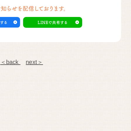
＜back
next＞