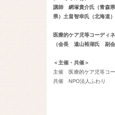
講師 網塚貴介氏（青森
県）土畠智幸氏（北海道
医療的ケア児等コーディ
（会長 遠山裕湖氏 副
＜主催・共催＞
主催 医療的ケア児等コ
共催 NPO法人ふわり