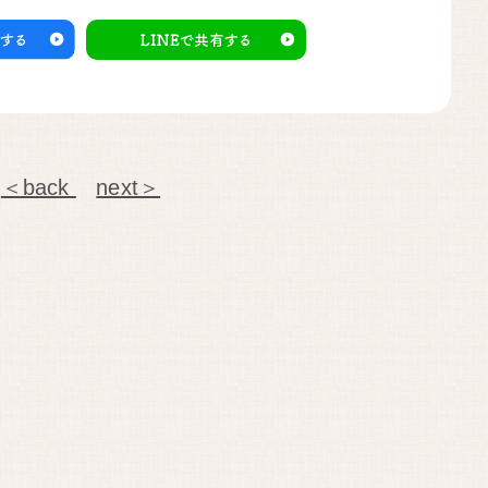
＜back
next＞