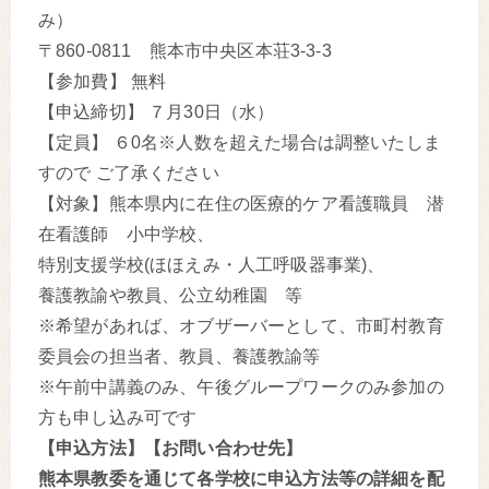
み）
〒860-0811 熊本市中央区本荘3-3-3
【参加費】 無料
【申込締切】 ７月30日（水）
【定員】 ６0名※人数を超えた場合は調整いたしま
すので ご了承ください
【対象】熊本県内に在住の医療的ケア看護職員 潜
在看護師 小中学校、
特別支援学校(ほほえみ・人工呼吸器事業)、
養護教諭や教員、公立幼稚園 等
※希望があれば、オブザーバーとして、市町村教育
委員会の担当者、教員、養護教諭等
※午前中講義のみ、午後グループワークのみ参加の
方も申し込み可です
【申込方法】【お問い合わせ先】
熊本県教委を通じて各学校に申込方法等の詳細を配