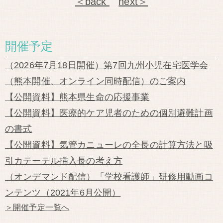
＜back
next＞
開催予定
（2026年7月18日開催）第7回九州小児在宅医学会
（熊本開催、オンライン同時配信）のご案内
【公開資料】熊本県生命の応援事業
【公開資料】医療的ケア児者のための個別避難計画
の書式
【公開資料】気管カニューレの全長の計算方法と吸
引カテーテル挿入長の考え方
（オンデマンド配信）「学校看護師」研修用動画コ
ンテンツ（2021年6月公開）
＞開催予定一覧へ