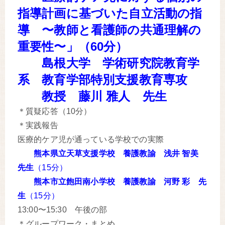
指導計画に基づいた自立活動の指
導 〜教師と看護師の共通理解の
重要性〜」（60分）
島根大学 学術研究院教育学
系 教育学部特別支援教育専攻
教授
藤川 雅人
先生
＊質疑応答（10分）
＊実践報告
医療的ケア児が通っている学校での実際
熊本県立天草支援学校 養護教諭 浅井 智美
先生
（15分）
熊本市立飽田南小学校 養護教諭 河野 彩 先
生
（15分）
13:00〜15:30 午後の部
＊グループワーク・まとめ