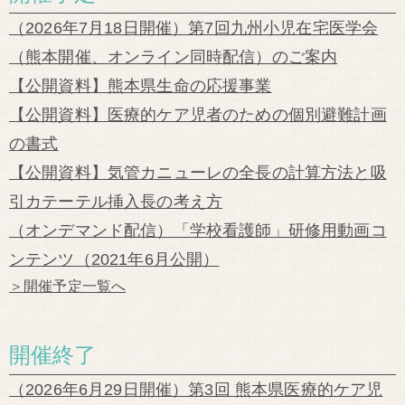
（2026年7月18日開催）第7回九州小児在宅医学会
（熊本開催、オンライン同時配信）のご案内
【公開資料】熊本県生命の応援事業
【公開資料】医療的ケア児者のための個別避難計画
の書式
【公開資料】気管カニューレの全長の計算方法と吸
引カテーテル挿入長の考え方
（オンデマンド配信）「学校看護師」研修用動画コ
ンテンツ（2021年6月公開）
＞開催予定一覧へ
開催終了
（2026年6月29日開催）第3回 熊本県医療的ケア児