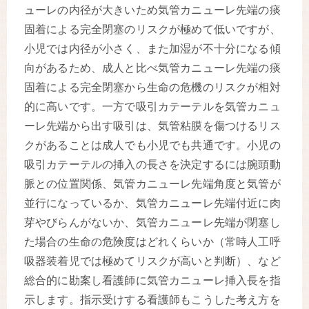
ューレの内径が大きいため気管カニューレ先端の痰
固着による完全閉塞のリスクが極めて低いですが、
小児では内径が小さく、また加湿が不十分になる傾
向があるため、成人と比べ気管カニューレ先端の痰
固着による完全閉塞から生命の危機のリスクが相対
的に高いです。一方で吸引カテーテルを気管カニュ
ーレ先端から出す吸引は、気管粘膜を傷つけるリス
クがあることは成人でも小児でも共通です。小児の
吸引カテーテルの挿入の長さを決定するには腕頭動
脈との位置関係、気管カニューレ先端角度と気管が
並行になっているか、気管カニューレ先端付近に肉
芽やびらんがないか、気管カニューレ先端が閉塞し
た場合の生命の危険度はどれくらいか（常時人工呼
吸器装着児では極めてリスクが高いと判断）、など
総合的に勘案し看護師に気管カニューレ挿入長を指
示します。指示受けする看護師もこうした考え方を