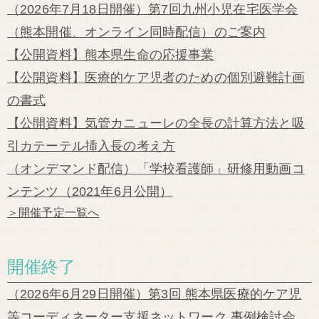
（2026年7月18日開催）第7回九州小児在宅医学会
（熊本開催、オンライン同時配信）のご案内
【公開資料】熊本県生命の応援事業
【公開資料】医療的ケア児者のための個別避難計画
の書式
【公開資料】気管カニューレの全長の計算方法と吸
引カテーテル挿入長の考え方
（オンデマンド配信）「学校看護師」研修用動画コ
ンテンツ（2021年6月公開）
＞開催予定一覧へ
開催終了
（2026年6月29日開催）第3回 熊本県医療的ケア児
等コーディネーター支援ネットワーク 事例検討会