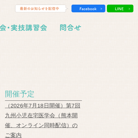
開催予定
（2026年7月18日開催）第7回
九州小児在宅医学会（熊本開
催、オンライン同時配信）の
ご案内