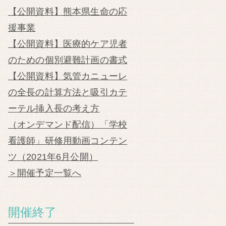
【公開資料】熊本県生命の応
援事業
【公開資料】医療的ケア児者
のための個別避難計画の書式
【公開資料】気管カニューレ
の全長の計算方法と吸引カテ
ーテル挿入長の考え方
（オンデマンド配信）「学校
看護師」研修用動画コンテン
ツ（2021年6月公開）
＞開催予定一覧へ
開催終了